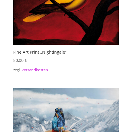
Fine Art Print „Nightingale“
80,00
€
zzgl.
Versandkosten