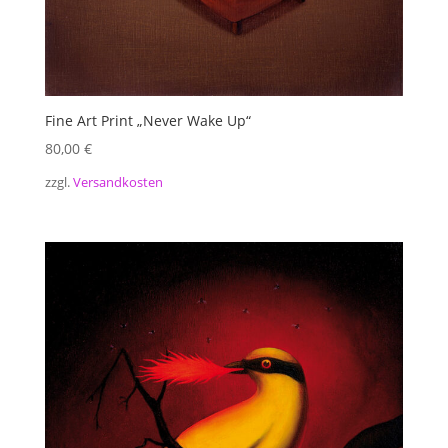
Fine Art Print „Never Wake Up“
80,00
€
zzgl.
Versandkosten