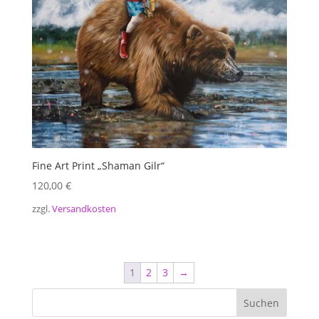
Fine Art Print „Shaman Gilr“
120,00
€
zzgl.
Versandkosten
1
2
3
→