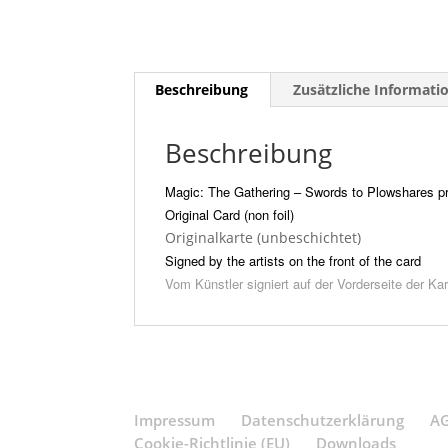
Beschreibung
Zusätzliche Informati
Beschreibung
Magic: The Gathering – Swords to Plowshares 
Original Card (non foil)
Originalkarte (unbeschichtet)
Signed by the artists
on the front of the card
Vom Künstler signiert auf der Vorderseite der Kar
Impressum
Datenschutzerklärung
A
Cookie-Richtlinie (EU)
Downloads