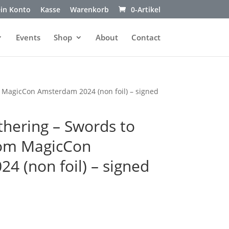
in Konto
Kasse
Warenkorb
0-Artikel
Events
Shop
About
Contact
 MagicCon Amsterdam 2024 (non foil) – signed
thering – Swords to
rom MagicCon
4 (non foil) – signed