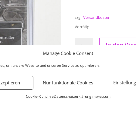
zzgl.
Versandkosten
Vorrätig
Magic:
In den Wa
The
Manage Cookie Consent
Gathering
-
es, um unsere Website und unseren Service zu optimieren.
Swords
to
Artikelnummer:
OCSinF-MTG
kzeptieren
Nur funktionale Cookies
Einstellun
Plowshares
Cards
from
Cookie-Richtlinie
Datenschutzerklärung
Impressum
MagicCon
Amsterdam
2024
(non
foil)
-