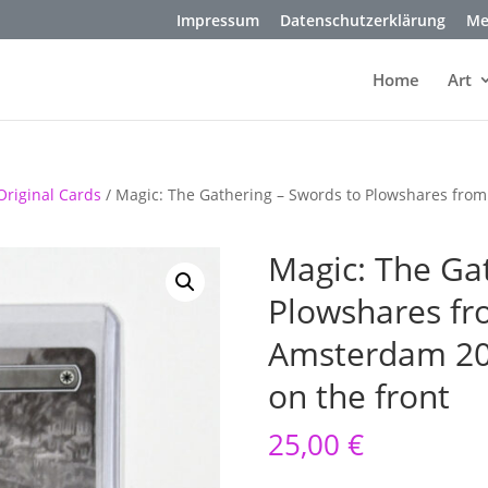
Impressum
Datenschutzerklärung
Me
Home
Art
Original Cards
/ Magic: The Gathering – Swords to Plowshares from
Magic: The Ga
Plowshares f
Amsterdam 202
on the front
25,00
€